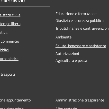
E DI SERVIZIO
Educazione e formazione
 stato civile
Giustizia e sicurezza pubblica
 tempo libero
Tributi,finanze e contravvenzion
ativa
Ambiente
e Commercio
Salute, benessere e assistenza
bblici
Autorizzazioni
 urbanistica
Agricoltura e pesca
 trasporti
ione appuntamento
Amministrazione trasparente
one disservizio
Albo pretorio