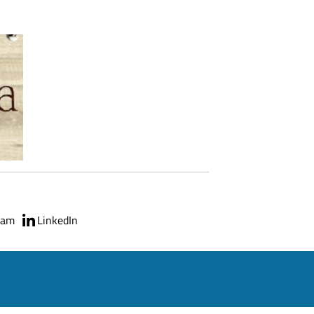
ram
LinkedIn