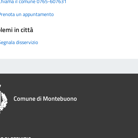
Chiama il comune 0765-607631
Prenota un appuntamento
lemi in città
Segnala disservizio
Comune di Montebuono