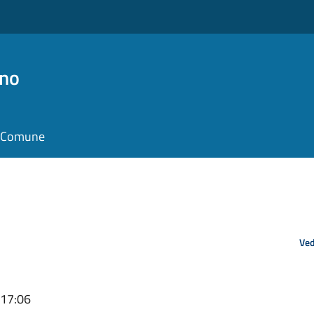
no
il Comune
Ved
 17:06