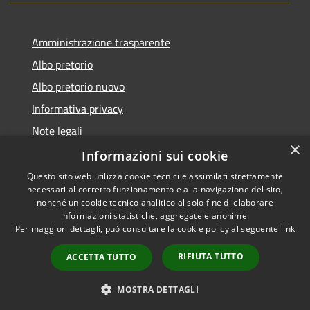
Amministrazione trasparente
Albo pretorio
Albo pretorio nuovo
Informativa privacy
Note legali
×
Dichiarazione di accessibilità
Informazioni sui cookie
Questo sito web utilizza cookie tecnici e assimilati strettamente
necessari al corretto funzionamento e alla navigazione del sito,
nonché un cookie tecnico analitico al solo fine di elaborare
informazioni statistiche, aggregate e anonime.
RSS
Copyright © 2026 • Comune di
Per maggiori dettagli, può consultare la cookie policy al seguente
link
Accessibilità
Montebuono • Powered by
Privacy
Municipium
Accesso
•
RIFIUTA TUTTO
ACCETTA TUTTO
Cookie
redazione
Mappa del sito
MOSTRA DETTAGLI