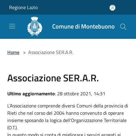
Salta al contenuto principale
Regione Lazio
Comune di Montebuono
Home
>
Associazione SER.A.R.
Associazione SER.A.R.
Ultimo aggiornamento
: 28 ottobre 2021, 14:31
L'Associazione comprende diversi Comuni della provincia di
Rieti che nel corso del 2004 hanno convenuto di operare
insieme sposando la logica dell'Organizzazione Territoriale
(O.T.).
In questo modo si conta di migliorare i servizi erogati ai