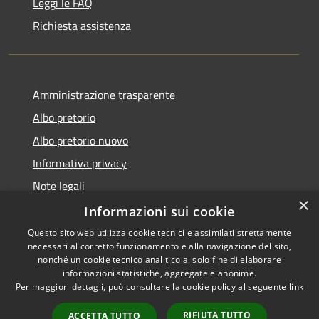
Leggi le FAQ
Richiesta assistenza
Amministrazione trasparente
Albo pretorio
Albo pretorio nuovo
Informativa privacy
Note legali
×
Dichiarazione di accessibilità
Informazioni sui cookie
Questo sito web utilizza cookie tecnici e assimilati strettamente
necessari al corretto funzionamento e alla navigazione del sito,
nonché un cookie tecnico analitico al solo fine di elaborare
informazioni statistiche, aggregate e anonime.
RSS
Copyright © 2026 • Comune di
Per maggiori dettagli, può consultare la cookie policy al seguente
link
Accessibilità
Montebuono • Powered by
Privacy
Municipium
Accesso
•
RIFIUTA TUTTO
ACCETTA TUTTO