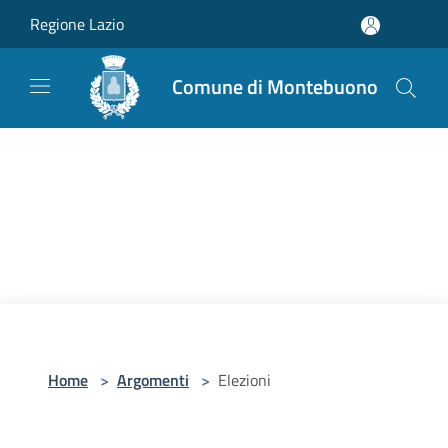
Salta al contenuto principale
Regione Lazio
Comune di Montebuono
Home
>
Argomenti
>
Elezioni