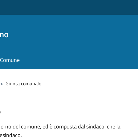
no
il Comune
>
Giunta comunale
e
verno del comune, ed è composta dal sindaco, che la
cesindaco.