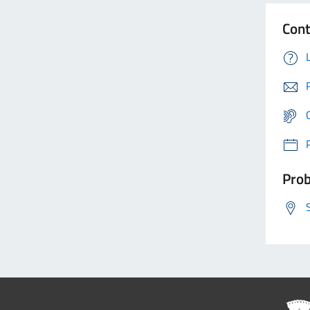
Cont
Prob