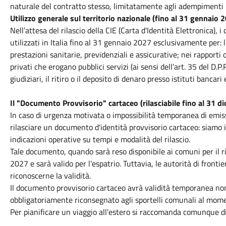
naturale del contratto stesso, limitatamente agli adempimenti l
Utilizzo generale sul territorio nazionale (fino al 31 gennaio 
Nell’attesa del rilascio della CIE (Carta d'Identità Elettronica)
utilizzati in Italia fino al 31 gennaio 2027 esclusivamente per: l'
prestazioni sanitarie, previdenziali e assicurative; nei rapporti
privati che erogano pubblici servizi (ai sensi dell'art. 35 del D.P
giudiziari, il ritiro o il deposito di denaro presso istituti bancari
Il "Documento Provvisorio" cartaceo (rilasciabile fino al 31 
In caso di urgenza motivata o impossibilità temporanea di emissi
rilasciare un documento d'identità provvisorio cartaceo: siamo i
indicazioni operative su tempi e modalità del rilascio.
Tale documento, quando sarà reso disponibile ai comuni per il ri
2027 e sarà valido per l'espatrio. Tuttavia, le autorità di fronti
riconoscerne la validità.
Il documento provvisorio cartaceo avrà validità temporanea no
obbligatoriamente riconsegnato agli sportelli comunali al moment
Per pianificare un viaggio all'estero si raccomanda comunque di 