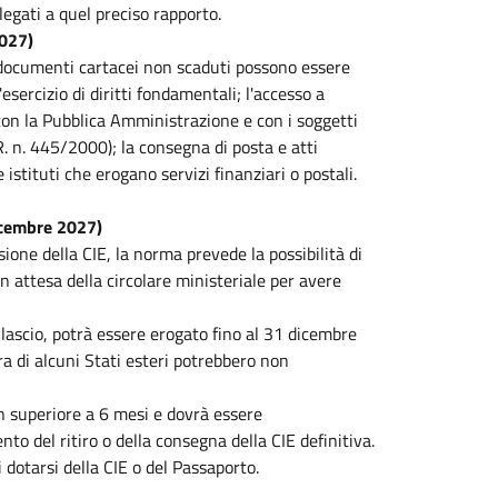
egati a quel preciso rapporto.
2027)
, i documenti cartacei non scaduti possono essere
esercizio di diritti fondamentali; l'accesso a
 con la Pubblica Amministrazione e con i soggetti
.R. n. 445/2000); la consegna di posta e atti
 e istituti che erogano servizi finanziari o postali.
dicembre 2027)
one della CIE, la norma prevede la possibilità di
n attesa della circolare ministeriale per avere
lascio, potrà essere erogato fino al 31 dicembre
era di alcuni Stati esteri potrebbero non
n superiore a 6 mesi e dovrà essere
o del ritiro o della consegna della CIE definitiva.
dotarsi della CIE o del Passaporto.