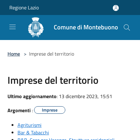
Salta al contenuto principale
Regione Lazio
Comune di Montebuono
Home
>
Imprese del territorio
Imprese del territorio
Ultimo aggiornamento
: 13 dicembre 2023, 15:51
Argomenti
:
Imprese
Agriturismi
Bar & Tabacchi
B&B, Case per Vacanza, Strutture residenziali